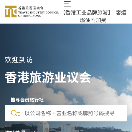
跳
Main
转
【香港工业品牌旅游】
|
客运
navigation
到
燃油附加费
主
要
内
容
欢迎到访
香港旅游业议会
搜寻会员旅行社