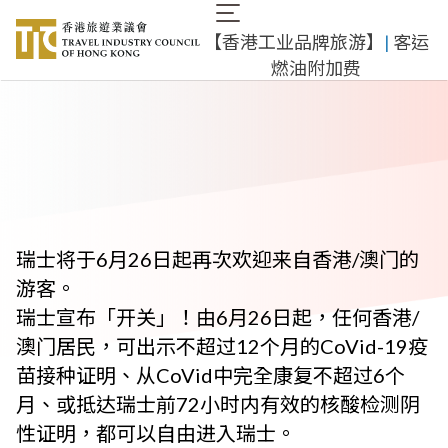
跳
Main
转
【香港工业品牌旅游】
|
客运
navigation
到
燃油附加费
主
要
内
容
瑞士将于6月26日起再次欢迎来自香港/澳门的
游客。
瑞士宣布「开关」！由6月26日起，任何香港/
澳门居民，可出示不超过12个月的CoVid-19疫
苗接种证明、从CoVid中完全康复不超过6个
月、或抵达瑞士前72小时内有效的核酸检测阴
性证明，都可以自由进入瑞士。