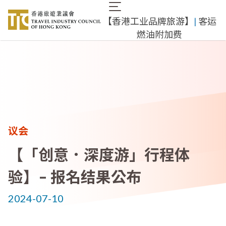
跳
Main
转
【香港工业品牌旅游】
|
客运
navigation
到
燃油附加费
主
要
内
容
议会
【「创意．深度游」行程体
验】– 报名结果公布
2024-07-10