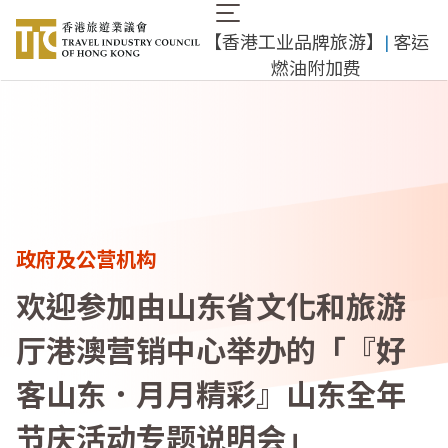
跳
Main
转
【香港工业品牌旅游】
|
客运
navigation
到
燃油附加费
主
要
内
容
政府及公营机构
欢迎参加由山东省文化和旅游
厅港澳营销中心举办的「『好
客山东．月月精彩』山东全年
节庆活动专题说明会」