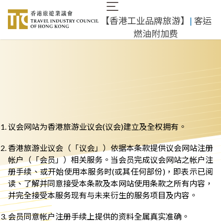
跳
Main
转
【香港工业品牌旅游】
|
客运
navigation
到
燃油附加费
主
要
内
容
议会网站为香港旅游业议会(议会)建立及全权拥有。
香港旅游业议会（「议会」）依据本条款提供议会网站注册
帐户（「会员」）相关服务。当会员完成议会网站之帐户注
册手续、或开始使用本服务时(或其任何部份)，即表示已阅
读、了解并同意接受本条款及本网站使用条款之所有内容，
并完全接受本服务现有与未来衍生的服务项目及内容。
会员同意帐户注册手续上提供的资料全属真实准确。