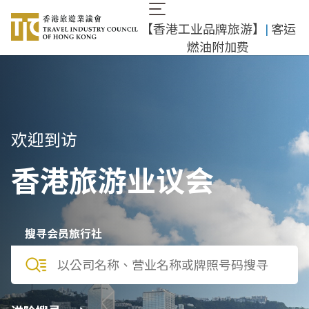
跳
Main
转
【香港工业品牌旅游】
|
客运
navigation
到
燃油附加费
主
要
内
容
欢迎到访
香港旅游业议会
搜寻会员旅行社