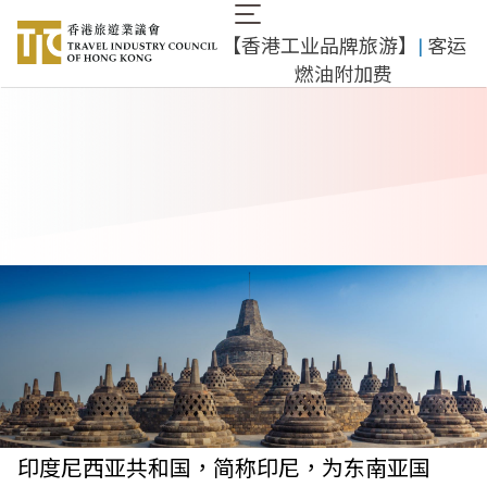
跳
Main
转
【香港工业品牌旅游】
|
客运
navigation
到
燃油附加费
主
要
内
容
印度尼西亚共和国，简称印尼，为东南亚国