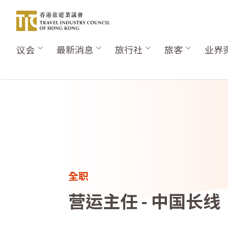
跳
转
到
主
议会
最新消息
旅行社
旅客
业界
Main
要
navigation
内
容
全职
营运主任 - 中国长线