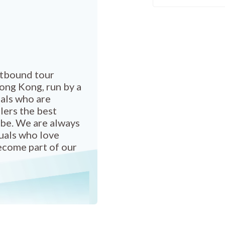
utbound tour
ong Kong, run by a
als who are
lers the best
be. We are always
duals who love
ecome part of our