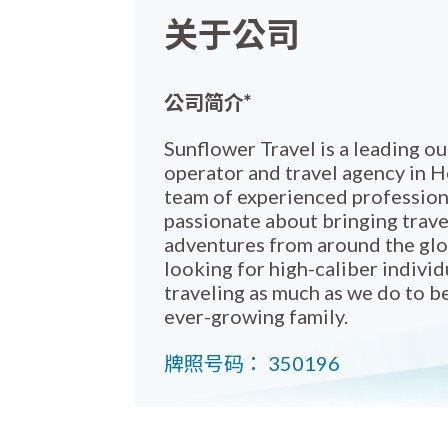
关于公司
公司简介*
Sunflower Travel is a leading o
operator and travel agency in H
team of experienced profession
passionate about bringing trave
adventures from around the glo
looking for high-caliber indivi
traveling as much as we do to b
ever-growing family.
牌照号码： 350196