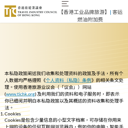
跳
Main
转
【香港工业品牌旅游】
|
客运
navigation
到
燃油附加费
主
要
内
容
本私隐政策阐述我们收集和处理资料的政策及手法，所有个
人数据均严格遵照《
个人资料（私隐）条例
》的相关条文处
理。使用香港旅游业议会（「议会」）网站
(
www.tichk.org
) 及利用我们的资料和电子服务时，即表示
你已细阅并明白本私隐政策以及其概述的资料收集和处理手
法。
Cookies
Cookies是包含少量信息的小型文字档案，可存储在你用来
上网的设备的任何互联网浏览器内，例如你的电脑、智能手