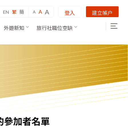
A
A
EN
繁
簡
A
登入
建立帳户
外遊新知
旅行社職位空缺
」的參加者名單