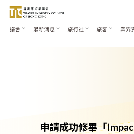
移
至
主
內
議會
最新消息
旅行社
旅客
業界
Main
容
navigation
申請成功修畢「Impac