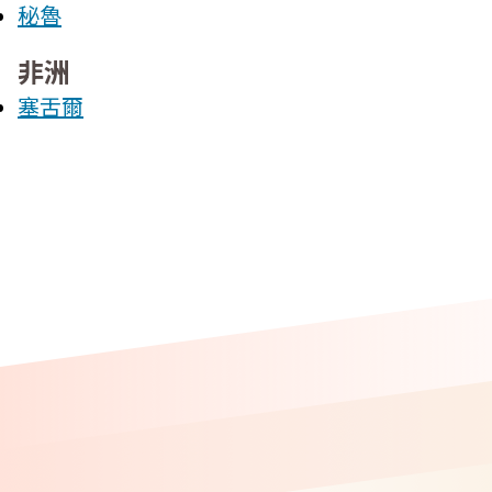
秘魯
非洲
塞舌爾