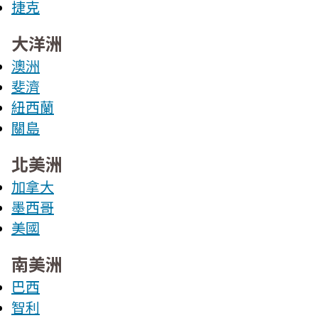
捷克
大洋洲
澳洲
斐濟
紐西蘭
關島
北美洲
加拿大
墨西哥
美國
南美洲
巴西
智利