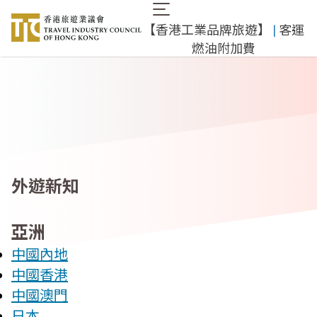
移
Main
至
​【香港工業品牌旅遊】
​ |
客運
navigation
主
燃油附加費
內
容
外遊新知
亞洲
中國內地
中國香港
中國澳門
日本