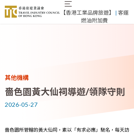
移
Main
至
​【香港工業品牌旅遊】
​ |
客運
navigation
主
燃油附加費
內
容
其他機構
嗇色園黃大仙祠導遊/領隊守則
2026-05-27
嗇色園所管轄的黃大仙祠，素以「有求必應」馳名，每天訪