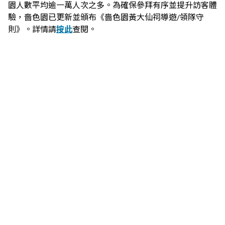
園人數平均逾一萬人次之多。為確保參拜有序並提升訪客體
驗，嗇色園已更新並頒布《嗇色園黃大仙祠導遊/領隊守
則》。詳情請
按此
查閱。