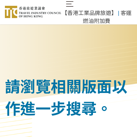
移
Main
至
​【香港工業品牌旅遊】
​ |
客運
navigation
主
燃油附加費
內
容
請瀏覽相關版面以
作進一步搜尋。