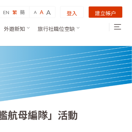
A
A
EN
繁
簡
A
登入
建立帳户
外遊新知
旅行社職位空缺
艦航母編隊」活動