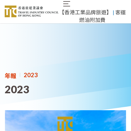
移
Main
至
​【香港工業品牌旅遊】
​ |
客運
navigation
主
燃油附加費
內
容
|
2023
年報
2023