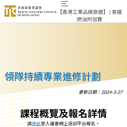
移
Main
至
​【香港工業品牌旅遊】
​ |
客運
navigation
主
燃油附加費
內
容
領隊持續專業進修計劃
更新日期：2024-3-27
課程概覽及報名詳情
請
按此
登入議會網上培訓平台報名。