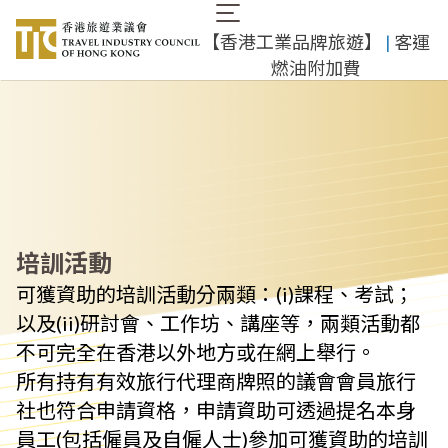
移
Main
至
​【香港工業品牌旅遊】
​ |
客運
navigation
主
燃油附加費
內
容
培訓活動
可獲資助的培訓活動分兩類：(i)課程、考試；
以及(ii)研討會、工作坊、講座等，兩類活動都
不可完全在香港以外地方或在網上舉行。
所有持有有效旅行代理商牌照的議會會員旅行
社也符合申請資格，申請資助可透過提名本身
員工(包括僱員及自僱人士)參加可獲資助的培訓