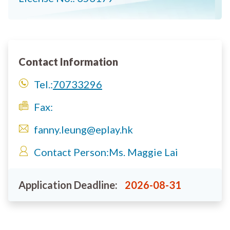
Contact Information
Tel.:
70733296
Fax:
fanny.leung@eplay.hk
Contact Person:
Ms. Maggie Lai
Application Deadline:
2026-08-31