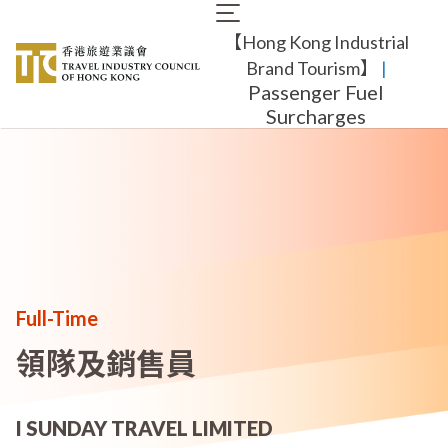
Skip
Main
to
【Hong Kong Industrial
navigation
main
content
Brand Tourism】
​ |
Passenger Fuel
Surcharges
Full-Time
領隊及銷售員
I SUNDAY TRAVEL LIMITED