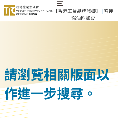
移
Main
至
​【香港工業品牌旅遊】
​ |
客運
navigation
主
燃油附加費
內
容
請瀏覽相關版面以
作進一步搜尋。